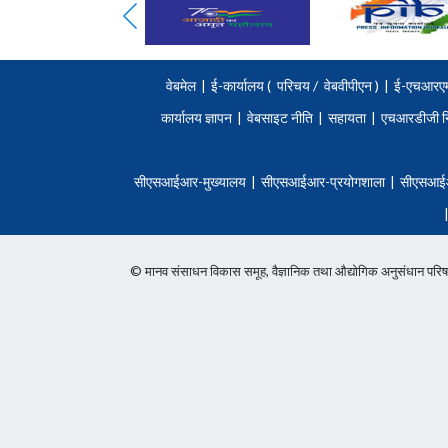
वेबमेल
|
ई-कार्यालय (
परिचय
/
वेबवीपीएन )
|
ई-एचआरए
कार्यालय ज्ञापन
|
वेबसाइट नीति
|
सहायता
|
एचआरडीजी न
सीएसआईआर-मुख्यालय
|
सीएसआईआर-प्रयोगशाला
|
सीएसआई
© मानव संसाधन विकास समूह, वैज्ञानिक तथा औद्योगिक अनुसंधान 