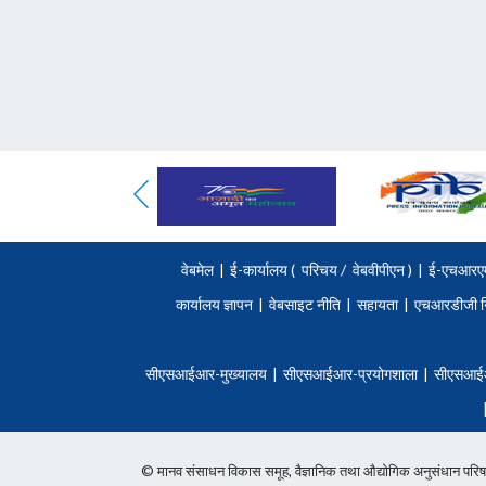
वेबमेल
|
ई-कार्यालय (
परिचय
/
वेबवीपीएन )
|
ई-एचआरए
कार्यालय ज्ञापन
|
वेबसाइट नीति
|
सहायता
|
एचआरडीजी न
सीएसआईआर-मुख्यालय
|
सीएसआईआर-प्रयोगशाला
|
सीएसआई
© मानव संसाधन विकास समूह, वैज्ञानिक तथा औद्योगिक अनुसंधान 