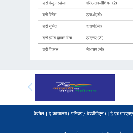
श्री मंजुल रुहेला
वरिष्ठ तकनीशियन (2)
श्री रितेश
एएसओ(जी)
श्री सुमित
एएसओ(जी)
श्री हरीश कुमार मीना
एसएसए (जी)
श्री विकास
जेआसए (जी)
वेबमेल
|
ई-कार्यालय (
परिचय
/
वेबवीपीएन )
|
ई-एचआरएमए