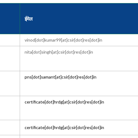
ईमेल
vinod[dot]kumar99[at]csir[dot]res[dot]in
nita[dot]singh[at]csir[dot]res[dot]in
pns[dot]samant[at]csir[dot]res[dot]in
certificate[dot]hrdg[at]csir[dot]res[dot]in
certificate[dot]hrdg[at]csir[dot]res[dot]in