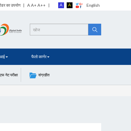
A
A
 रीडर का उपयोग
| A A+ A++ |
English
Search
 आई
फैलो कार्नर
नेट परीक्षा
संग्रहीत