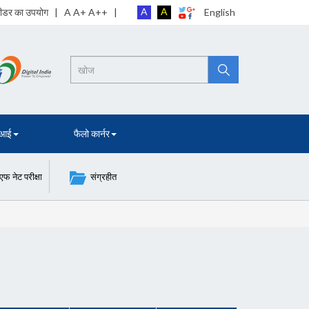
A
A
 रीडर का उपयोग
| A A+ A++ |
English
Search
 आई
फैलो कार्नर
नेट परीक्षा
संग्रहीत