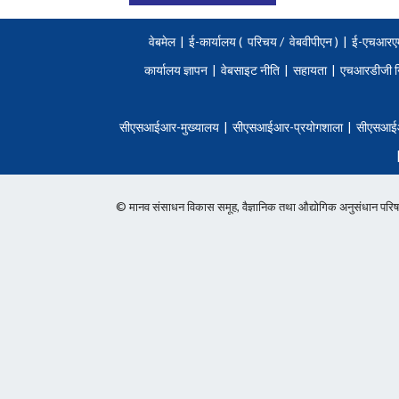
वेबमेल
|
ई-कार्यालय (
परिचय
/
वेबवीपीएन )
|
ई-एचआरए
कार्यालय ज्ञापन
|
वेबसाइट नीति
|
सहायता
|
एचआरडीजी न
सीएसआईआर-मुख्यालय
|
सीएसआईआर-प्रयोगशाला
|
सीएसआई
© मानव संसाधन विकास समूह, वैज्ञानिक तथा औद्योगिक अनुसंधान 