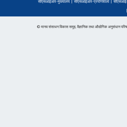
सीएसआईआर-मुख्यालय
|
सीएसआईआर-प्रयोगशाला
|
सीएसआई
© मानव संसाधन विकास समूह, वैज्ञानिक तथा औद्योगिक अनुसंधान 