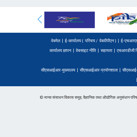
वेबमेल
|
ई-कार्यालय (
परिचय
/
वेबवीपीएन )
|
ई-एचआरए
कार्यालय ज्ञापन
|
वेबसाइट नीति
|
सहायता
|
एचआरडीजी न
सीएसआईआर-मुख्यालय
|
सीएसआईआर-प्रयोगशाला
|
सीएसआई
© मानव संसाधन विकास समूह, वैज्ञानिक तथा औद्योगिक अनुसंधान 