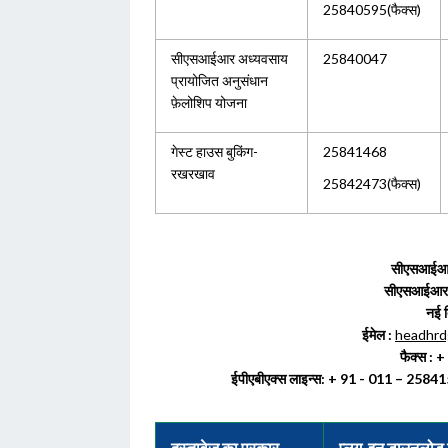
25840595(फैक्स)
सीएसआईआर अध्यवसाय
25840047
प्रायोजित अनुसंधान
फ़ेलोशिप योजना
गेस्ट हाउस बुकिंग-
25841468
रखरखाव
25842473(फैक्स)
सीएसआईआर 
सीएसआईआर काम्
नई 
ईमेल :
headhrdg
फैक्स : 
ईपीएबीएक्स लाइन्स: + 91 - 011 –
25841
दस्तावेज़ का प्रकार
प्लग-इन डाउनलोड 