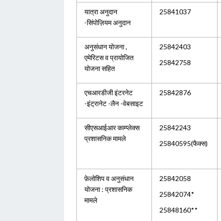
यात्रा अनुदान
25841037
-सिंपोज़ियम अनुदान
अनुसंधान योजना ,
25842403
एमेरिटस व प्रायोजित
25842758
योजना सहित
एचआरडीजी इंटरनेट
25842876
-इंट्रानेट -लैन -वेबसाइट
सीएसआईआर काम्प्लेक्स
25842243
प्रशासनिक मामले
25840595(फैक्स)
फ़ेलोशिप व अनुसंधान
25842058
योजना : प्रशासनिक
25842074*
मामले
25848160**