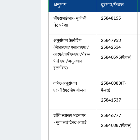
अनुभाग
दूरभाष/फैक्स
सीएसआईआर- यूजीसी
25848155
नेट परीक्षा
अनुसंधान फ़ेलोशिप
25847953
(जेआरएफ/ एसआरएफ /
25842534
आरए/एसपीएमएफ /नेहरू
25840595(फैक्स)
पीडीएफ /अनुसंधान
इंटर्नशिप)
वरिष्ठ अनुसंधान
25840388(T-
एस्सोसिएटशिप योजना
फैक्स)
25841537
शांति स्वारूप भटनागर
25846777
- युवा साइंटिस्ट अवार्ड
25840887(फैक्स)