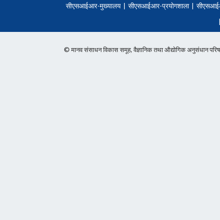
सीएसआईआर-मुख्यालय
|
सीएसआईआर-प्रयोगशाला
|
सीएसआई
© मानव संसाधन विकास समूह, वैज्ञानिक तथा औद्योगिक अनुसंधान 