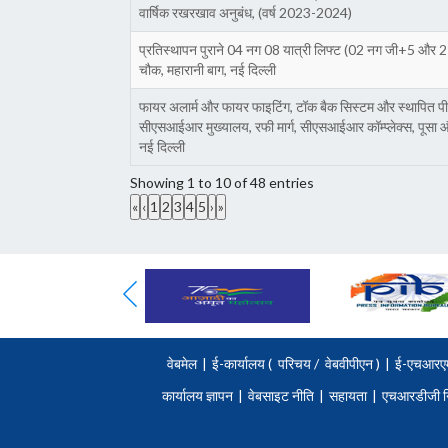
वार्षिक रखरखाव अनुबंध, (वर्ष 2023-2024)
प्रतिस्थापन पुराने 04 नग 08 यात्री लिफ्ट (02 नग जी+5 और
चौक, महारानी बाग, नई दिल्ली
फायर अलार्म और फायर फाइटिंग, टॉक बैक सिस्टम और स्थापित पीए
सीएसआईआर मुख्यालय, रफी मार्ग, सीएसआईआर कॉम्प्लेक्स, पूसा 
नई दिल्ली
Showing 1 to 10 of 48 entries
«
‹
1
2
3
4
5
›
»
वेबमेल
|
ई-कार्यालय (
परिचय
/
वेबवीपीएन )
|
ई-एचआरए
कार्यालय ज्ञापन
|
वेबसाइट नीति
|
सहायता
|
एचआरडीजी न