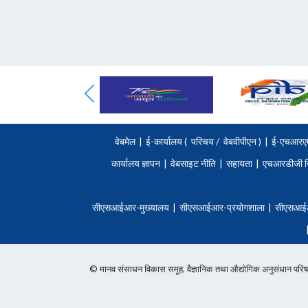
वेबमेल
|
ई-कार्यालय (
परिचय
/
वेबवीपीएन )
|
ई-एचआरए
कार्यालय ज्ञापन
|
वेबसाइट नीति
|
सहायता
|
एचआरडीजी न
सीएसआईआर-मुख्यालय
|
सीएसआईआर-प्रयोगशाला
|
सीएसआई
© मानव संसाधन विकास समूह, वैज्ञानिक तथा औद्योगिक अनुसंधान 