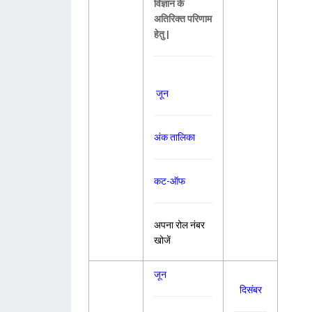
विज्ञानं के
अतिरिक्त परिणाम
हेतु |
जून
अंक तालिका
कट-ऑफ
अपना रोल नंबर
खोजें
जून
दिसंबर