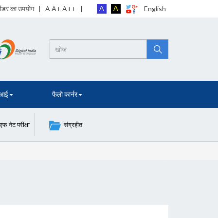
A
A
 रीडर का उपयोग
| A A+ A++ |
English
Search
 आई
फैलो कार्नर
नेट परीक्षा
संग्रहीत