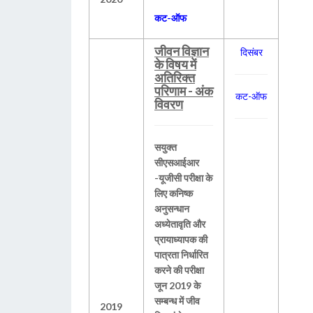
कट-ऑफ
जीवन विज्ञान
दिसंबर
के विषय में
अतिरिक्त
परिणाम - अंक
कट-ऑफ
विवरण
सयुक्त
सीएसआईआर
-यूजीसी परीक्षा के
लिए कनिष्क
अनुसन्धान
अध्येतावृति और
प्रायाध्यापक की
पात्रता निर्धारित
करने की परीक्षा
जून 2019 के
सम्बन्ध में जीव
2019