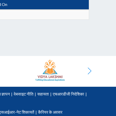
d On
 ज्ञापन
|
वेबसाइट नीति
|
सहायता
|
एचआरडीजी निदेशिका
|
एसआईआर-नेट शिकायतें
|
कैरियर के अवसर