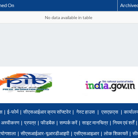
hed On
Archive
No data available in table
स
|
ई-फोर्म
|
सीएसआईआर क्रय सॉफ्टवेर
|
गेस्ट हाउस
|
एसएफ़एस
|
कार्यालय
अस्वीकरण
|
प्रपत्र
|
फीडबैक
|
सम्पर्क करें
|
साइट मानचित्र
|
नियम एवं शर्तें
|
योगशाला
|
सीएसआईआर-यूआरडीआइपी
|
एसीएसआइआर
|
लोक शिकायतें
|
सी