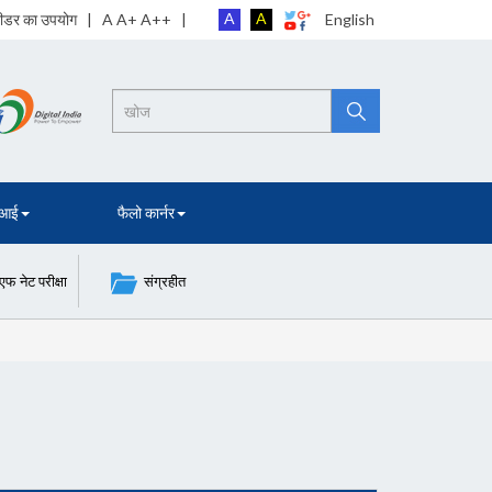
A
A
 रीडर का उपयोग
| A A+ A++ |
English
Search
 आई
फैलो कार्नर
नेट परीक्षा
संग्रहीत