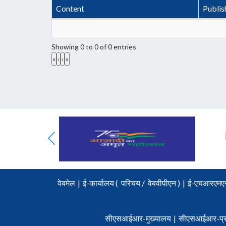
Content
Publis
Showing 0 to 0 of 0 entries
«
‹
›
»
वेबमेल
|
ई-कार्यालय (
परिचय
/
वेबवीपीएन )
|
ई-एचआरएमए
सीएसआईआर-मुख्यालय
|
सीएसआईआर-प्र