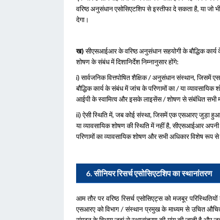
वरिष्ठ अनुसंधान एसोसिएटशिप से इस्तीफा दे सकता है, या जो भी 
देगा।
ख)
सीएसआईआर के वरिष्ठ अनुसंधान सहयोगी के बौद्धिक कार्य के स
शोषण के संबंध में दिशानिर्देश निम्नानुसार होंगे:
i) सार्वजनिक वित्तपोषित शैक्षिक / अनुसंधान संस्थान, जिसमे
बौद्धिक कार्य के संबंध में जांच के परिणामों का / या व्यावसा
आईपी ​​के स्वामित्व और इसके लाइसेंस / शोषण से संबंधित सभी मा
ii) ऐसी स्थिति में, जब कोई संस्था, जिसमें एक एसआरए जुड़ा हुआ
या व्यावसायिक शोषण की स्थिति में नहीं है, सीएसआईआर अपनी 
परिणामों का व्यावसायिक शोषण और सभी अधिकार विशेष रूप स
6. सीनियर रिसर्च एसोसिएटशिप का स्थानांतरण
आम तौर पर वरिष्ठ रिसर्च एसोसिएट्स को मजबूर परिस्थितियों
एसआरए को विभाग / संस्थान प्रमुख के माध्यम से उचित औचित
संगठन के विभाग जहां से स्थानांतरण की मांग की जाती है और जहा