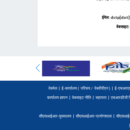
ईमेल
:
dstp
[dot]
वेबसाइट:
वेबमेल
|
ई-कार्यालय (
परिचय
/
वेबवीपीएन )
|
ई-एचआरए
कार्यालय ज्ञापन
|
वेबसाइट नीति
|
सहायता
|
एचआरडीजी न
सीएसआईआर-मुख्यालय
|
सीएसआईआर-प्रयोगशाला
|
सीएसआई